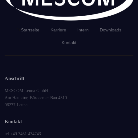
">
Startseite
Karriere
Intern
Downloads
Kontakt
Anschrift
MESCOM Leuna GmbH
Am Haupttor, Bürocenter Bau 4310
06237 Leuna
Kontakt
tel
+49 3461 434743