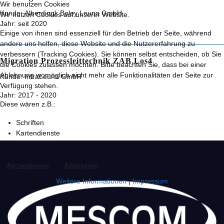
Wir benutzen Cookies
Kunde:
Alberdingk Boley Leuna GmbH
Wir nutzen Cookies auf unserer Website.
Jahr:
seit 2020
Einige von ihnen sind essenziell für den Betrieb der Seite, während
andere uns helfen, diese Website und die Nutzererfahrung zu
verbessern (Tracking Cookies). Sie können selbst entscheiden, ob Sie
Migration Prozessleittechnik ZAB Los4
die Cookies zulassen möchten. Bitte beachten Sie, dass bei einer
Ablehnung womöglich nicht mehr alle Funktionalitäten der Seite zur
Kunde:
InfraLeuna GmbH
Verfügung stehen.
Jahr:
2017 - 2020
Diese wären z.B.:
Schriften
Kartendienste
SPAM-Schutz
Akzeptieren
Ablehnen
Weitere Informationen
|
Impressum